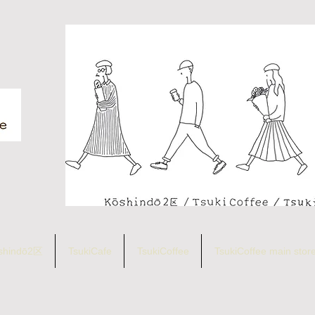
shindō2区
TsukiCafe
TsukiCoffee
TsukiCoffee main stor