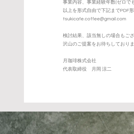
事業内容、事業経験年数(ゼロで
以上を形式自由で下記までPDF
tsukicafe.coffee@gmail.com
検討結果、該当無しの場合もご
沢山のご提案をお待ちしており
月珈琲株式会社
​代表取締役 月岡 涼二