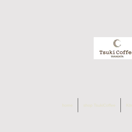
home
shop TsukiCoffee
Kō